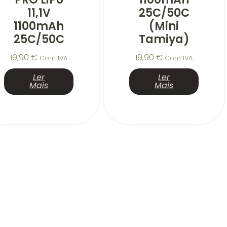
11,1V
25C/50C
1100mAh
(mini
25C/50C
Tamiya)
19,90
€
19,90
€
Com IVA
Com IVA
Ler
Ler
Mais
Mais