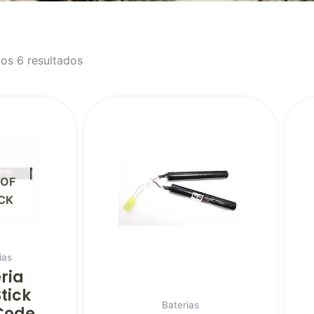
os 6 resultados
 OF
CK
ias
ria
Stick
Baterias
Code