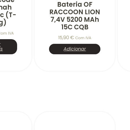
Bateria OF
mah
RACCOON LION
5c (T-
7,4V 5200 MAh
g)
15C CQB
Com IVA
15,90
€
Com IVA
r
is
Adicionar