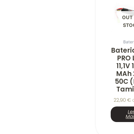
OUT
STO
Bater
Bateri
PRO 
11,1V
MAh 
50C (
Tami
22,90
€
Le
Ma