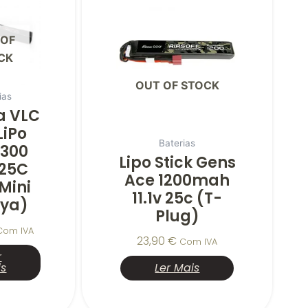
 OF
CK
OUT OF STOCK
ias
a VLC
LiPo
Baterias
 1300
Lipo Stick Gens
25C
Ace 1200mah
mini
11.1v 25c (T-
ya)
Plug)
Com IVA
23,90
€
Com IVA
r
is
Ler Mais