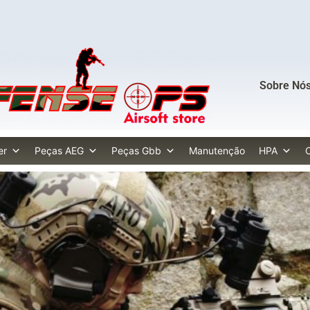
Sobre Nó
er
Peças AEG
Peças Gbb
Manutenção
HPA