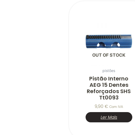
OUT OF STOCK
pistões
Pistão Interno
AEG 15 Dentes
Reforçados SHS
Tt0093
9,90
€
Com IVA
Ler Mais