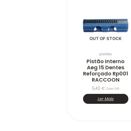
OUT OF STOCK
pistões
Pistão Interno
Aeg 15 Dentes
Reforçado Rp001
RACCOON
9,40
€
Com IVA
Ler Mais