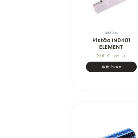
pistões
Pistão IN0401
ELEMENT
3,90
€
Com IVA
Adicionar