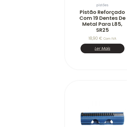
pistões
Pistão Reforçado
Com 19 Dentes De
Metal Para L85,
SR25
18,90
€
Com IVA
Ler Mais