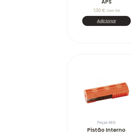
APS
7,30
€
Com IVA
Adicionar
Peças AEG
Pistão Interno