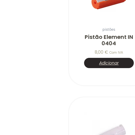
pistões
Pistão Element IN
0404
8,00
€
Com IVA
Adicionar