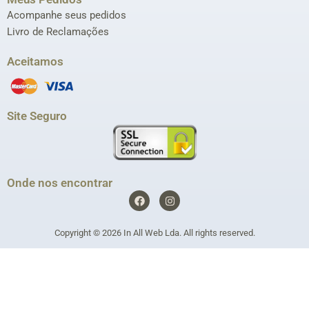
Acompanhe seus pedidos
Livro de Reclamações
Aceitamos
Site Seguro
Onde nos encontrar
F
I
a
n
c
s
e
t
Copyright © 2026
In All Web Lda
. All rights reserved.
b
a
o
g
o
r
k
a
m