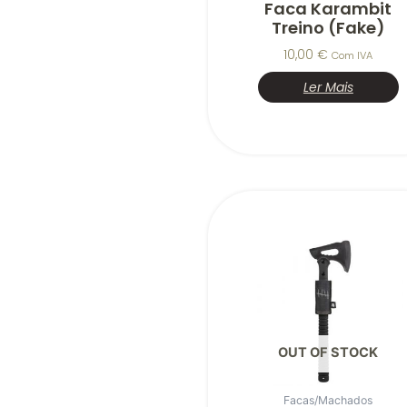
Faca Karambit
Treino (fake)
10,00
€
Com IVA
Ler Mais
OUT OF STOCK
Facas/Machados