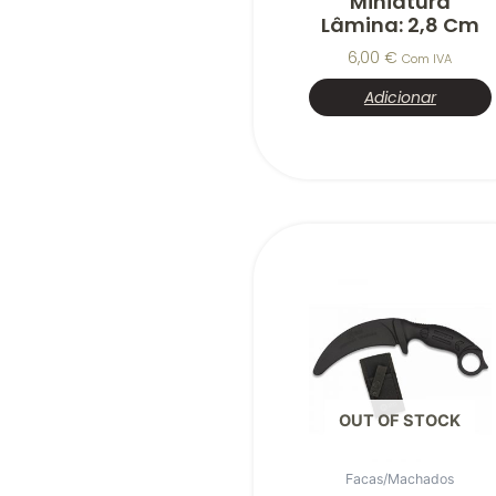
Miniatura
Lâmina: 2,8 Cm
6,00
€
Com IVA
Adicionar
OUT OF STOCK
Facas/Machados