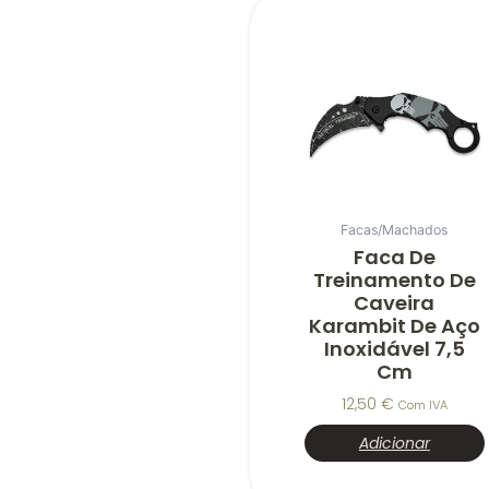
Facas/Machados
Faca De
Treinamento De
Caveira
Karambit De Aço
Inoxidável 7,5
Cm
12,50
€
Com IVA
Adicionar