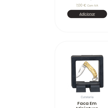
7,00
€
Com IVA
Adicionar
Cutelaria
Faca Em