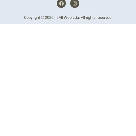
F
I
a
n
c
s
e
t
Copyright © 2026
In All Web Lda
. All rights reserved.
b
a
o
g
o
r
k
a
m