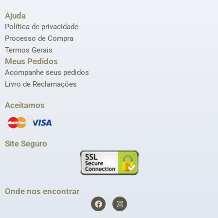
Ajuda
Política de privacidade
Processo de Compra
Termos Gerais
Meus Pedidos
Acompanhe seus pedidos
Livro de Reclamações
Aceitamos
Site Seguro
Onde nos encontrar
F
I
a
n
c
s