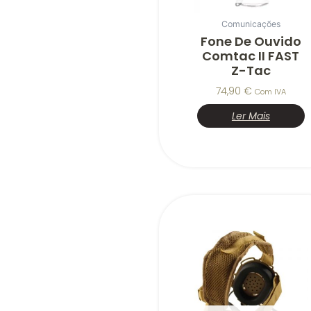
Comunicações
Fone De Ouvido
Comtac II FAST
Z-Tac
74,90
€
Com IVA
Ler Mais