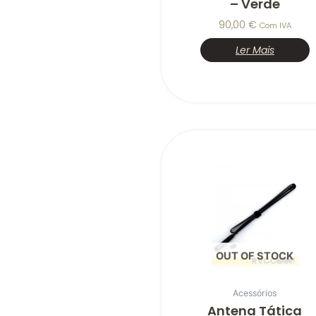
– Verde
90,00
€
Com IVA
Ler Mais
OUT OF STOCK
Acessórios
Antena Tática