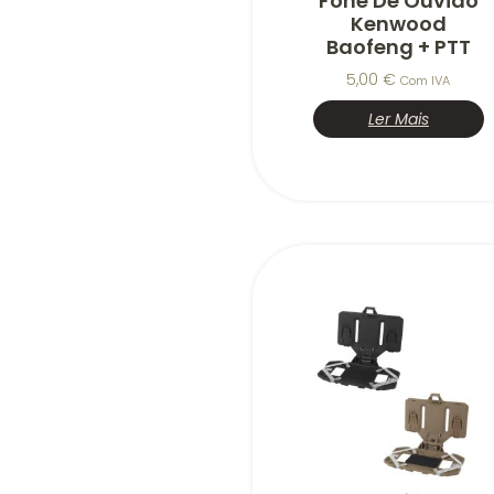
Fone De Ouvido
Kenwood
Baofeng + PTT
5,00
€
Com IVA
Ler Mais