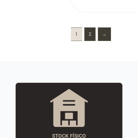
1
2
→
STOCK FÍSICO