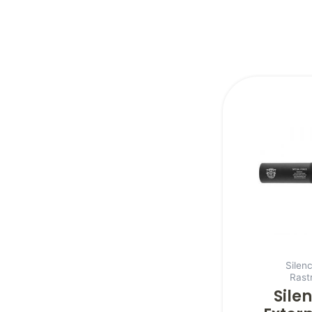
Silen
Rast
Sile