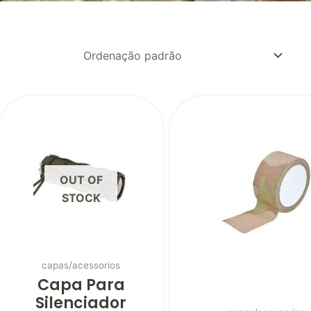
OUT OF
STOCK
capas/acessorios
Capa Para
Silenciador