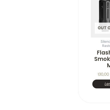
OUT 
Silen
Rast
Flas
Smok
M
130,00
Le