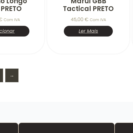
no Longo
Marui GBB
 PRETO
Tactical PRETO
€
45,00
€
Com IVA
Com IVA
cionar
Ler Mais
→