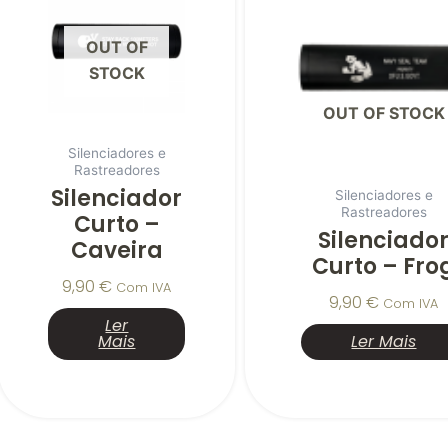
OUT OF
STOCK
OUT OF STOCK
Silenciadores e
Rastreadores
Silenciador
Silenciadores e
Rastreadores
Curto –
Silenciado
Caveira
Curto – Fro
9,90
€
Com IVA
9,90
€
Com IVA
Ler
Mais
Ler Mais