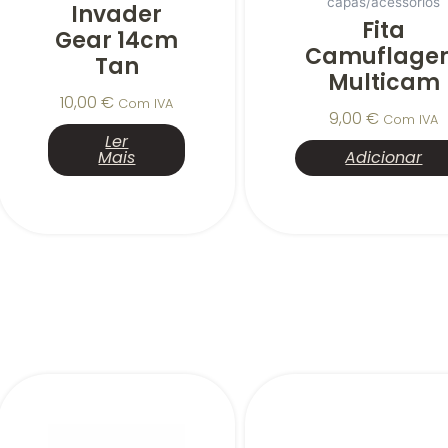
capas/acessorios
Invader
Fita
Gear 14cm
Camuflage
Tan
Multicam
10,00
€
Com IVA
9,00
€
Com IVA
Ler
Mais
Adicionar