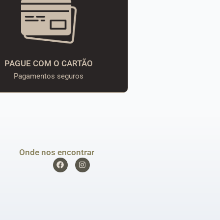
PAGUE COM O CARTÃO
Pagamentos seguros
Onde nos encontrar
F
I
a
n
c
s
e
t
b
a
o
g
o
r
k
a
m