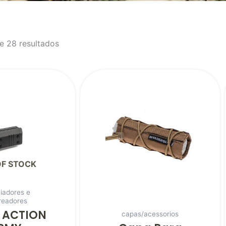
e 28 resultados
OF STOCK
ciadores e
readores
 ACTION
capas/acessorios