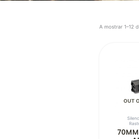
A mostrar 1–12 d
OUT 
Silen
Rast
70MM