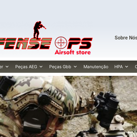
Sobre Nó
er
Peças AEG
Peças Gbb
Manutenção
HPA