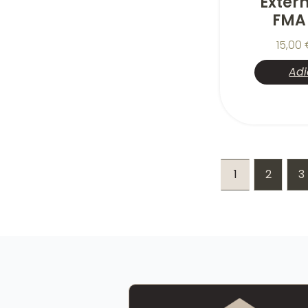
Exter
FMA
15,00
Adi
1
2
3