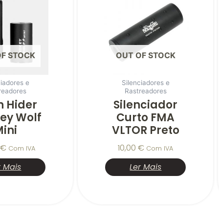
OF STOCK
OUT OF STOCK
ciadores e
Silenciadores e
readores
Rastreadores
h Hider
Silenciador
ey Wolf
Curto FMA
ini
VLTOR Preto
€
10,00
€
Com IVA
Com IVA
r Mais
Ler Mais