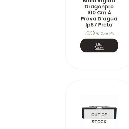
Mala Rígida
Dragonpro
100 Cm À
Prova D’água
Ip67 Preta
79,90
€
Com IVA
Ler
Mais
OUT OF
STOCK