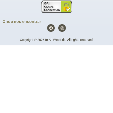
Onde nos encontrar
F
I
a
n
c
s
e
t
Copyright © 2026
In All Web Lda
. All rights reserved.
b
a
o
g
o
r
k
a
m