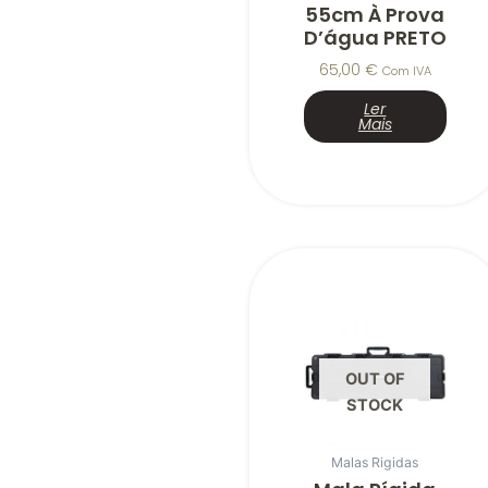
55cm À Prova
D’água PRETO
65,00
€
Com IVA
Ler
Mais
OUT OF
STOCK
Malas Rigidas