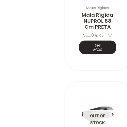
Malas Rigidas
Mala Rígida
NUPROL 88
Cm PRETA
55,50
€
Com IVA
Ler
Mais
OUT OF
STOCK