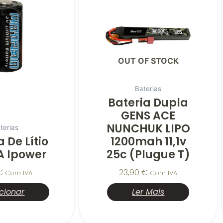
OUT OF STOCK
Baterias
Bateria Dupla
GENS ACE
NUNCHUK LIPO
terias
a De Lítio
1200mah 11,1v
A Ipower
25c (plugue T)
€
23,90
€
Com IVA
Com IVA
cionar
Ler Mais