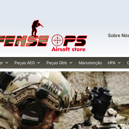
Sobre Nó
er
Peças AEG
Peças Gbb
Manutenção
HPA