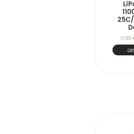
LiP
11
25C/
D
17,90
Le