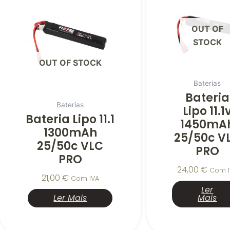
OUT OF
STOCK
OUT OF STOCK
Baterias
Bateria
Baterias
Lipo 11.1
Bateria Lipo 11.1
1450mA
1300mAh
25/50c V
25/50c VLC
PRO
PRO
24,00
€
Com I
21,00
€
Com IVA
Ler
Ler Mais
Mais