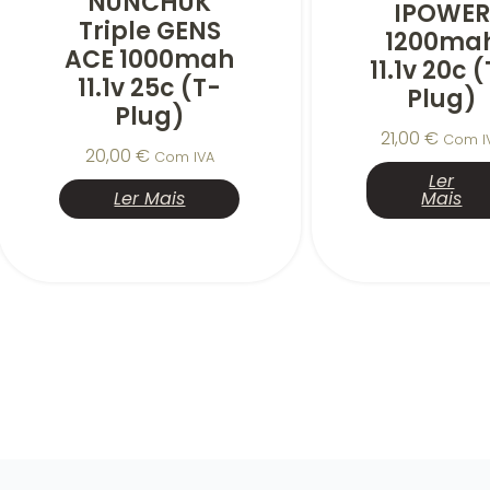
NUNCHUK
IPOWER
Triple GENS
1200ma
ACE 1000mah
11.1v 20c 
11.1v 25c (t-
Plug)
Plug)
21,00
€
Com I
20,00
€
Com IVA
Ler
Ler Mais
Mais