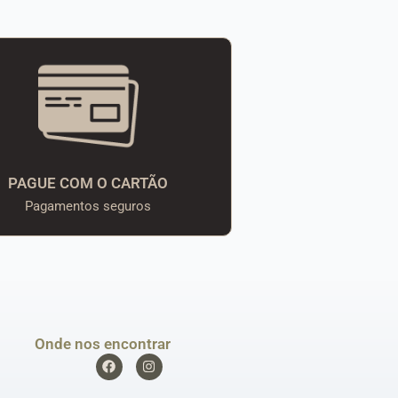
PAGUE COM O CARTÃO
Pagamentos seguros
Onde nos encontrar
F
I
a
n
c
s