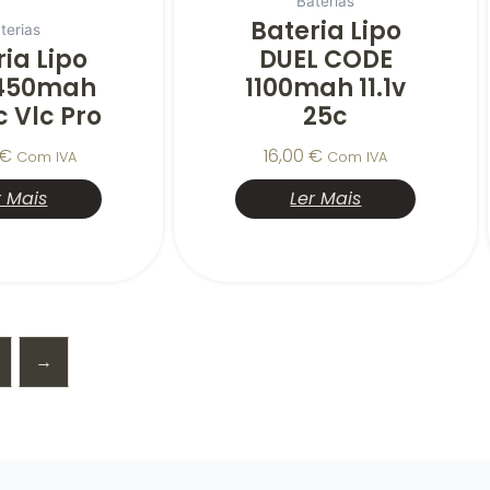
Baterias
Bateria Lipo
terias
ia Lipo
DUEL CODE
 1450mah
1100mah 11.1v
 Vlc Pro
25c
€
16,00
€
Com IVA
Com IVA
r Mais
Ler Mais
→