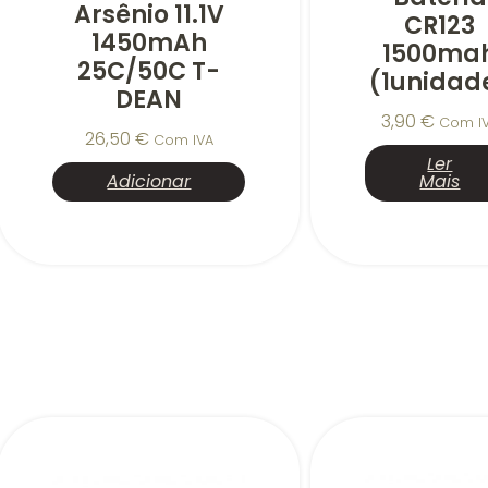
Arsênio 11.1V
CR123
1450mAh
1500ma
25C/50C T-
(1unidad
DEAN
3,90
€
Com I
26,50
€
Com IVA
Ler
Adicionar
Mais