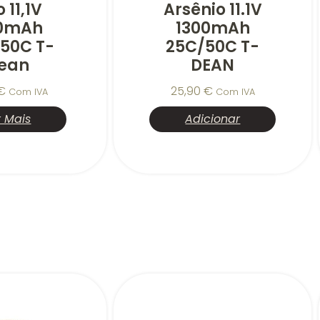
o 11,1V
Arsênio 11.1V
00mAh
1300mAh
50C T-
25C/50C T-
ean
DEAN
€
25,90
€
Com IVA
Com IVA
r Mais
Adicionar