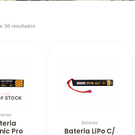
e 36 resultados
OF STOCK
terias
teria
Baterias
nic Pro
Bateria LiPo C/