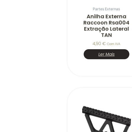
Partes Externas
Anilha Externa
Raccoon Rsa004
Extração Lateral
TAN
4,90
€
Com IVA
Ler Mais