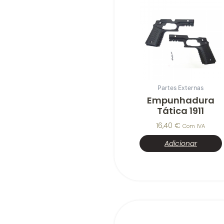
Partes Externas
Empunhadura
Tática 1911
16,40
€
Com IVA
Adicionar