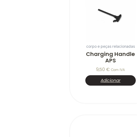
corpo e peças relacionadas
Charging Handle
APS
9,50
€
Com IVA
Adicionar