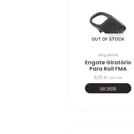
OUT OF STOCK
sling swivel
Engate Giratório
Para Rail FMA
6,00
€
Com IVA
Ler Mais