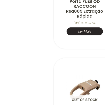
Porta Fusil QD
RACCOON
Rsa005 Extração
Rápida
3,50
€
Com IVA
Ler Mais
OUT OF STOCK