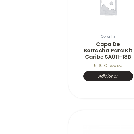
Coronha
Capa De
Borracha Para Kit
Caribe SA011-18B
5,60
€
Com IVA
Adicionar