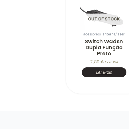
OUT OF STOCK
acessorios lanterna/laser
Switch Wadsn
Dupla Função
Preto
21,89
€
Com IVA
Ler Mais