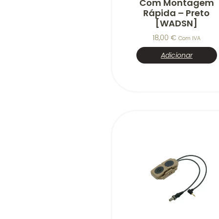
Com Montagem
Rápida – Preto
[WADSN]
18,00
€
Com IVA
Adicionar