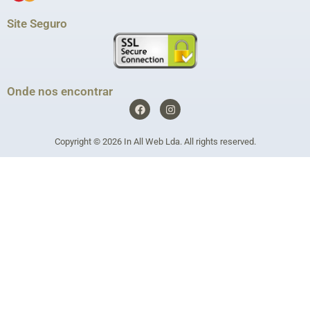
Site Seguro
Onde nos encontrar
F
I
a
n
c
s
e
t
Copyright © 2026
In All Web Lda
. All rights reserved.
b
a
o
g
o
r
k
a
m