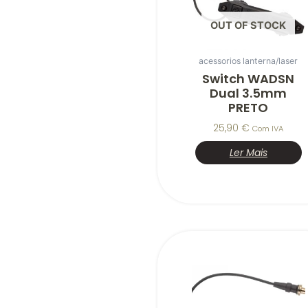
OUT OF STOCK
acessorios lanterna/laser
Switch WADSN
Dual 3.5mm
PRETO
25,90
€
Com IVA
Ler Mais