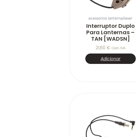
acessorios lanterna/laser
Interruptor Duplo
Para Lanternas –
TAN [WADSN]
21,50
€
Com IVA
Adicionar