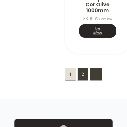
Cor Olive
1000mm
33,09
€
Com IVA
Ler
Mais
1
2
→