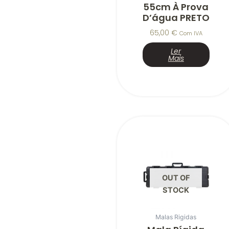
55cm À Prova
D’água PRETO
65,00
€
Com IVA
Ler
Mais
OUT OF
STOCK
Malas Rigidas