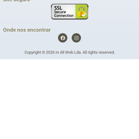
Onde nos encontrar
F
I
a
n
c
s
e
t
Copyright © 2026
In All Web Lda
. All rights reserved.
b
a
o
g
o
r
k
a
m