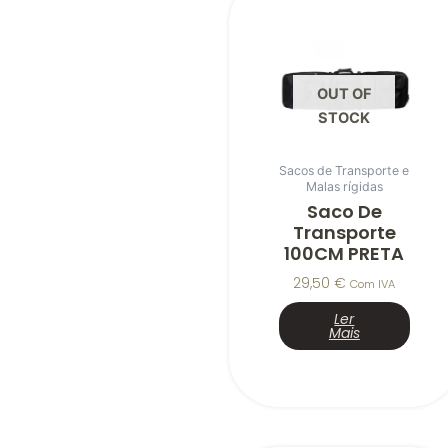
OUT OF
STOCK
Sacos de Transporte e
Malas rígidas
Saco De
Transporte
100CM PRETA
29,50
€
Com IVA
Ler
Mais