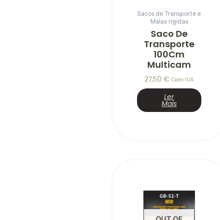
Sacos de Transporte e
Malas rígidas
Saco De
Transporte
100Cm
Multicam
27,50
€
Com IVA
Ler
Mais
OUT OF