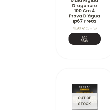
Mala Rígida
Dragonpro
100 Cm À
Prova D’água
Ip67 Preta
79,90
€
Com IVA
Ler
Mais
OUT OF
STOCK