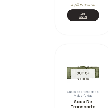
41,50
€
Com IVA
Ler
Mais
OUT OF
STOCK
Sacos de Transporte e
Malas rígidas
Saco De
Transporte