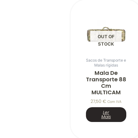
OUT OF
STOCK
Sacos de Transporte e
Malas rígidas
Mala De
Transporte 88
Cm
MULTICAM
27,50
€
Com IVA
Ler
Mais