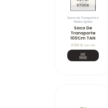
STOCK
Sacos de Transporte e
Malas rígidas
Saco De
Transporte
100Cm TAN
27,50
€
Com IVA
Ler
Mais