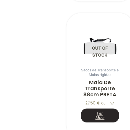
OUT OF
STOCK
Sacos de Transporte e
Malas rígidas
Mala De
Transporte
88cm PRETA
27,50
€
Com IVA
Ler
Mais