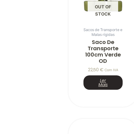
OUT OF
STOCK
Sacos de Transporte e
Malas rígidas
Saco De
Transporte
100cm Verde
OD
22,50
€
Com IVA
Ler
Mais