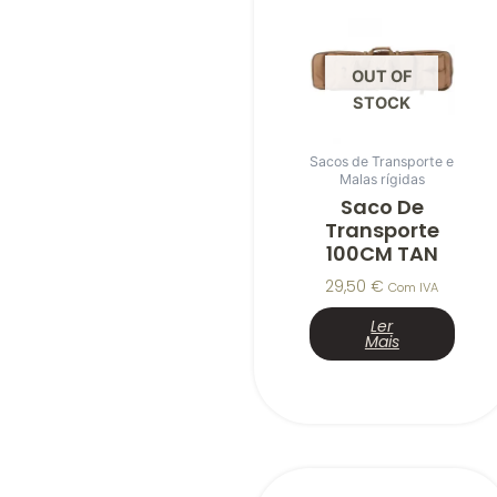
OUT OF
STOCK
Sacos de Transporte e
Malas rígidas
Saco De
Transporte
100CM TAN
29,50
€
Com IVA
Ler
Mais