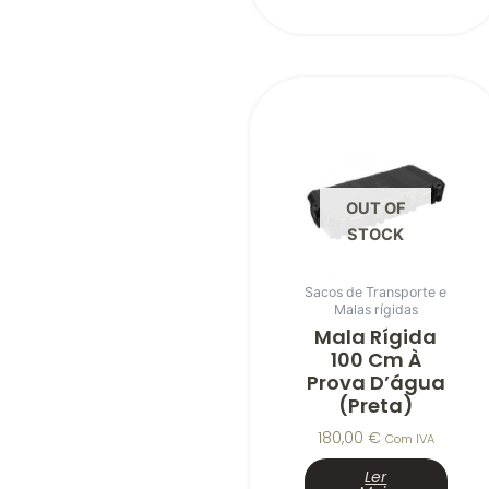
OUT OF
STOCK
Sacos de Transporte e
Malas rígidas
Mala Rígida
100 Cm À
Prova D’água
(Preta)
180,00
€
Com IVA
Ler