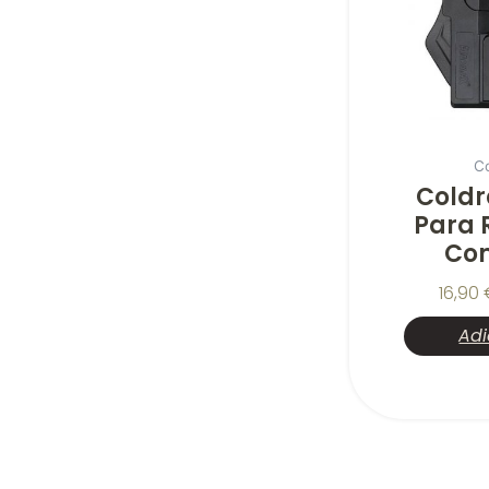
C
Coldr
Para 
Com
16,90
Adi