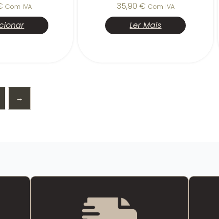
€
35,90
€
Com IVA
Com IVA
cionar
Ler Mais
→