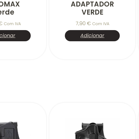
OMAX
ADAPTADOR
erde
VERDE
€
7,90
€
Com IVA
Com IVA
cionar
Adicionar