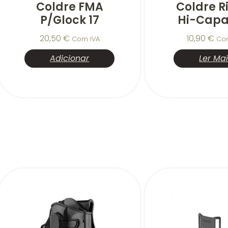
Coldre FMA
Coldre R
P/Glock 17
Hi-Capa
20,50
€
10,90
€
Com IVA
Co
Adicionar
Ler Ma