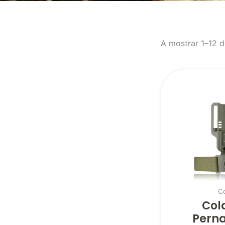
A mostrar 1–12 d
C
Col
Perna