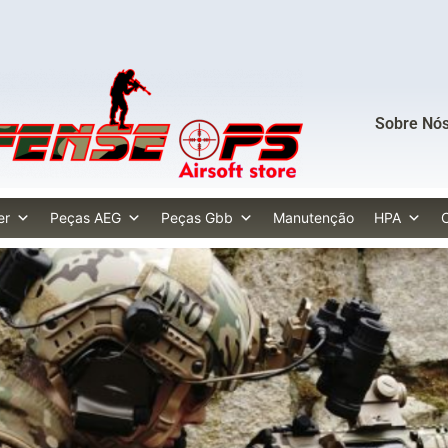
Sobre Nó
er
Peças AEG
Peças Gbb
Manutenção
HPA