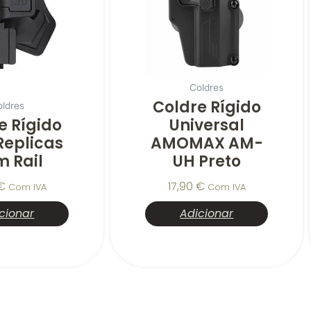
Coldres
Coldre Rígido
oldres
e Rígido
Universal
Replicas
AMOMAX AM-
 Rail
UH Preto
€
17,90
€
Com IVA
Com IVA
cionar
Adicionar