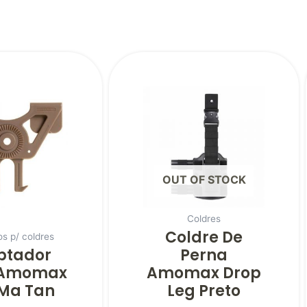
OUT OF STOCK
Coldres
Coldre De
os p/ coldres
ptador
Perna
 Amomax
Amomax Drop
Ma Tan
Leg Preto