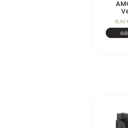
AM
V
16,50
Adi