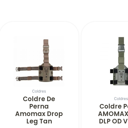
Coldres
Coldre De
Coldre
Perna
Coldre 
Amomax Drop
AMOMAX
Leg Tan
DLP OD 