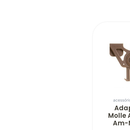
acessóri
Ada
Molle
Am-