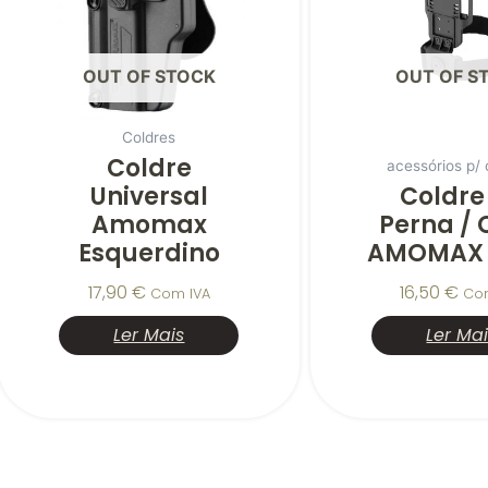
OUT OF STOCK
OUT OF S
Coldres
Coldre
acessórios p/ 
Universal
Coldre
Amomax
Perna / 
Esquerdino
AMOMAX 
17,90
€
16,50
€
Com IVA
Co
Ler Mais
Ler Ma