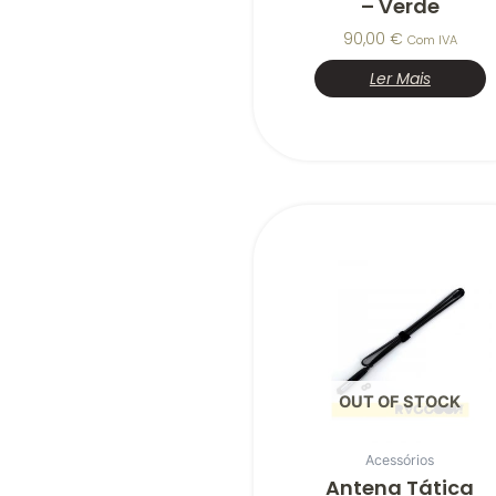
– Verde
90,00
€
Com IVA
Ler Mais
OUT OF STOCK
Acessórios
Antena Tática