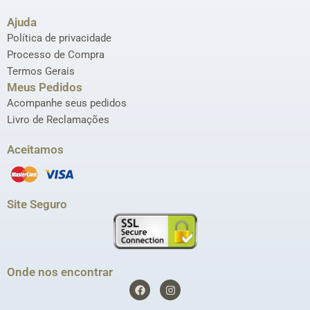
Ajuda
Política de privacidade
Processo de Compra
Termos Gerais
Meus Pedidos
Acompanhe seus pedidos
Livro de Reclamações
Aceitamos
Site Seguro
Onde nos encontrar
F
I
a
n
c
s