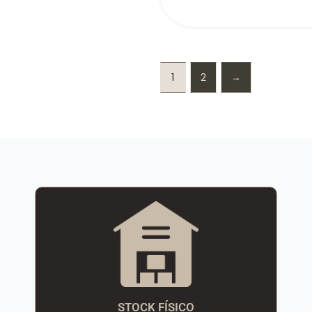
1
2
→
STOCK FÍSICO