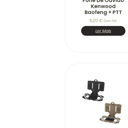
Fone De Ouvido
Kenwood
Baofeng + PTT
5,00
€
Com IVA
Ler Mais