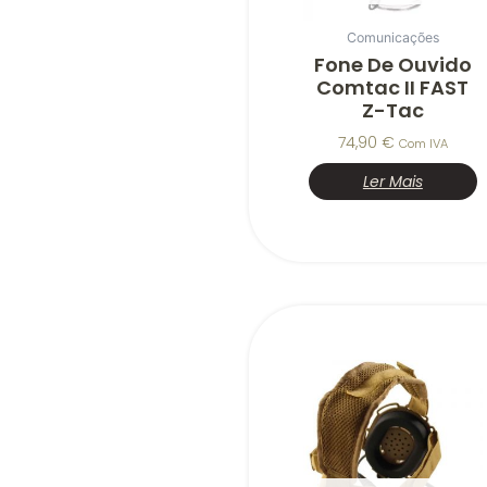
Comunicações
Fone De Ouvido
Comtac II FAST
Z-Tac
74,90
€
Com IVA
Ler Mais