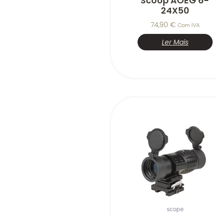
Scoop AOEG 6-
24X50
74,90
€
Com IVA
Ler Mais
scope