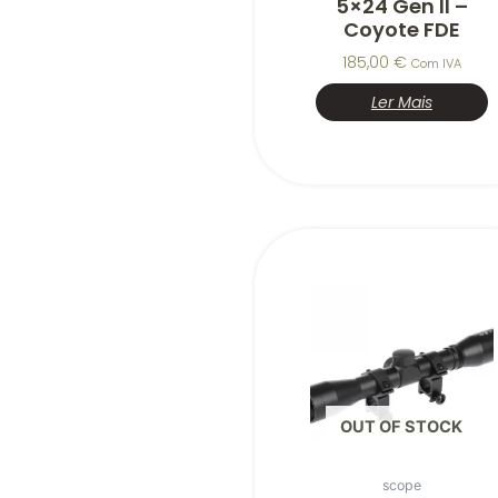
5×24 Gen II –
Coyote FDE
185,00
€
Com IVA
Ler Mais
OUT OF STOCK
scope