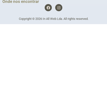
Onde nos encontrar
F
I
a
n
c
s
e
t
Copyright © 2026
In All Web Lda
. All rights reserved.
b
a
o
g
o
r
k
a
m