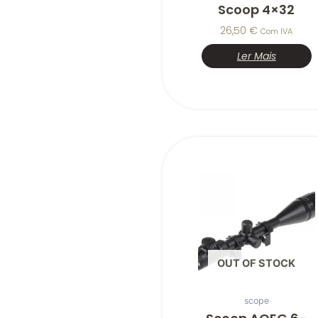
Scoop 4×32
26,50
€
Com IVA
Ler Mais
OUT OF STOCK
scope