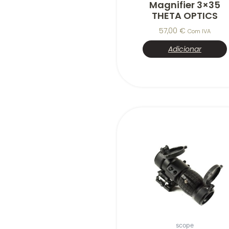
Magnifier 3×35
THETA OPTICS
57,00
€
Com IVA
Adicionar
scope