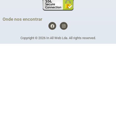
Onde nos encontrar
F
I
a
n
c
s
e
t
Copyright © 2026
In All Web Lda
. All rights reserved.
b
a
o
g
o
r
k
a
m