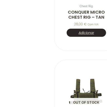
Chest Rig
CONQUER MICRO
CHEST RIG – TAN
28,00
€
Com IVA
Adicionar
OUT OF STOCK