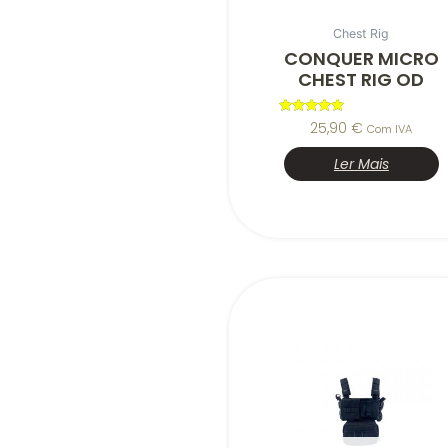
Chest Rig
CONQUER MICRO
CHEST RIG OD
Avaliação
25,90
€
Com IVA
5.00
de 5
Ler Mais