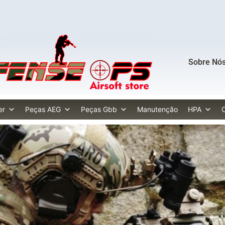
Sobre Nó
er
Peças AEG
Peças Gbb
Manutenção
HPA