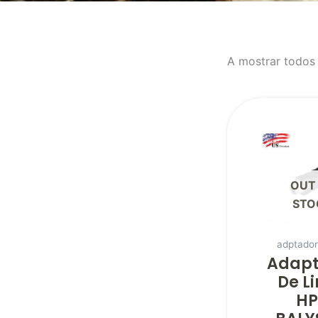
A mostrar todos 
OUT
STO
adptador
Adapt
De L
H