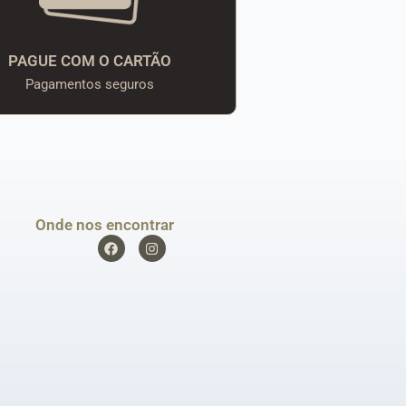
PAGUE COM O CARTÃO
Pagamentos seguros
Onde nos encontrar
F
I
a
n
c
s
e
t
b
a
o
g
o
r
k
a
m