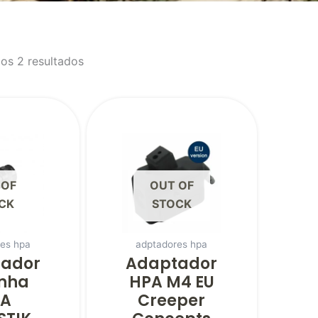
os 2 resultados
 OF
OUT OF
CK
STOCK
es hpa
adptadores hpa
ador
Adaptador
inha
HPA M4 EU
PA
Creeper