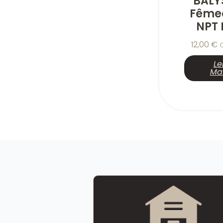
BALY
Fêmea
NPT 
12,00
€
Le
Ma