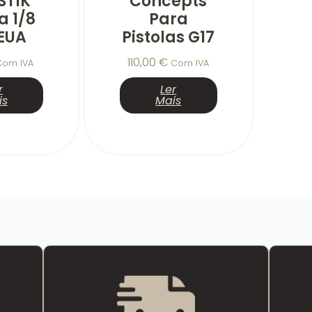
STIK
Concepts
 1/8
Para
EUA
Pistolas G17
110,00
€
Com IVA
Com IVA
r
Ler
is
Mais