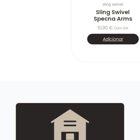
sling swivel
Sling Swivel
Specna Arms
10,90
€
Com IVA
Adicionar