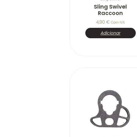
Sling Swivel
Raccoon
4,90
€
Com IVA
Adicionar