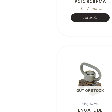
Para Rail FMA
6,00
€
Com IVA
Ler Mais
OUT OF STOCK
sling swivel
ENGATE DE