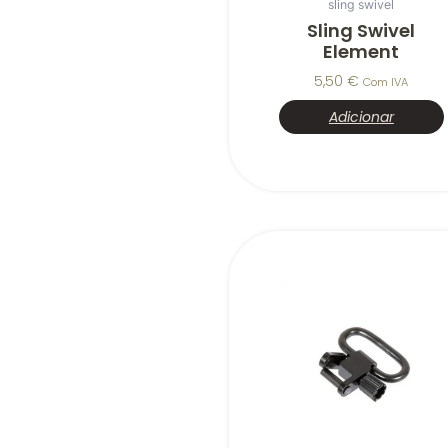
sling swivel
Sling Swivel
Element
5,50
€
Com IVA
Adicionar