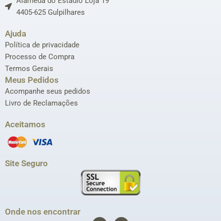
Alameda do Estádio Loja 19
4405-625 Gulpilhares
Ajuda
Política de privacidade
Processo de Compra
Termos Gerais
Meus Pedidos
Acompanhe seus pedidos
Livro de Reclamações
Aceitamos
Site Seguro
Onde nos encontrar
F
I