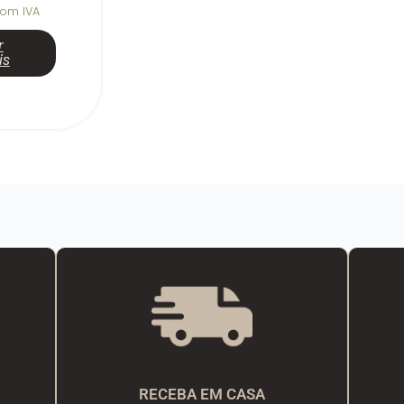
om IVA
r
is
RECEBA EM CASA