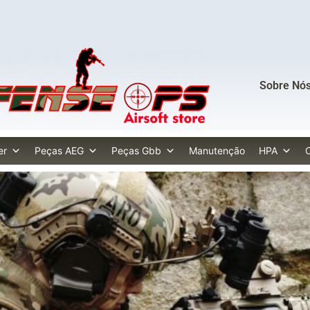
Sobre Nó
er
Peças AEG
Peças Gbb
Manutenção
HPA