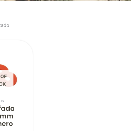
tado
 OF
CK
os
fada
1mm
mero