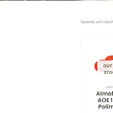
Apenas um resul
OUT
STO
outr
Almo
AOE 
Poli