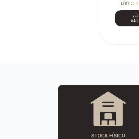
1,90
€
C
Le
Ma
STOCK FÍSICO