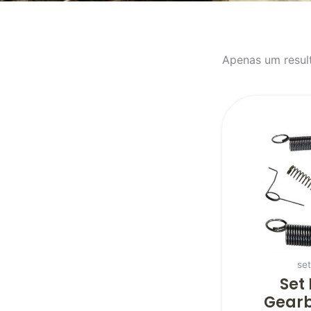
Apenas um resul
se
Set
Gearb