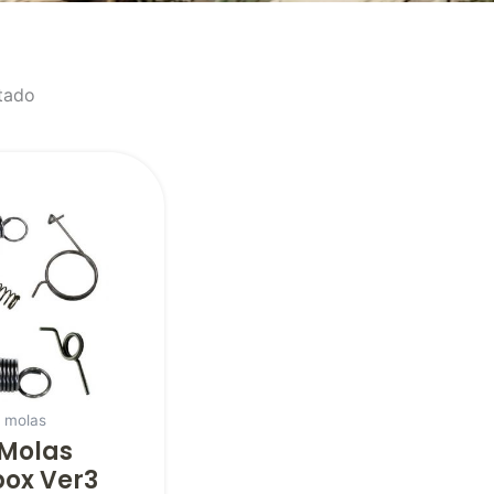
tado
t molas
 Molas
ox Ver3