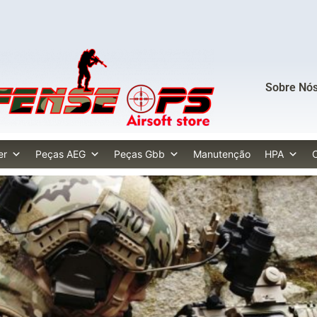
Sobre Nó
er
Peças AEG
Peças Gbb
Manutenção
HPA