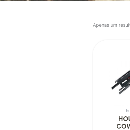
Apenas um resul
h
HO
CO