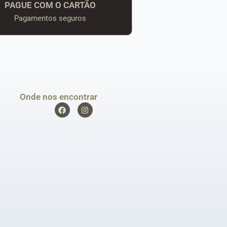
PAGUE COM O CARTÃO
Pagamentos seguros
Onde nos encontrar
F
I
a
n
c
s
e
t
b
a
o
g
o
r
k
a
m