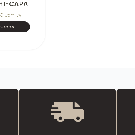
HI-CAPA
€
Com IVA
cionar