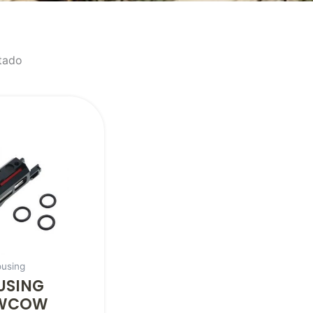
tado
ousing
USING
WCOW