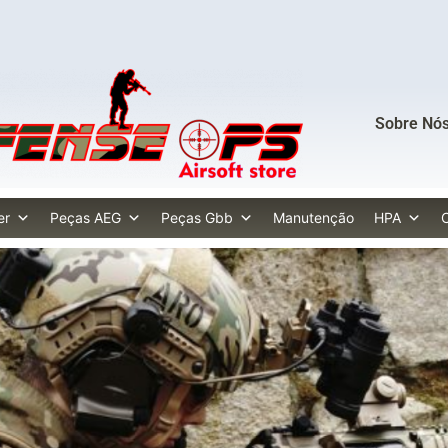
Sobre Nó
er
Peças AEG
Peças Gbb
Manutenção
HPA