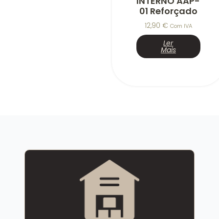
INTERNO AAP-
01 Reforçado
12,90
€
Com IVA
Ler
Mais