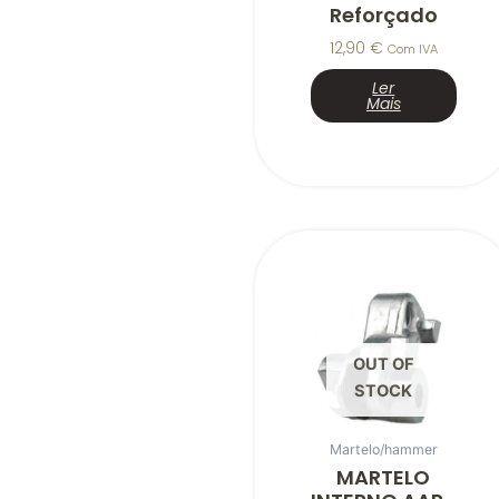
Reforçado
12,90
€
Com IVA
Ler
Mais
OUT OF
STOCK
Martelo/hammer
MARTELO