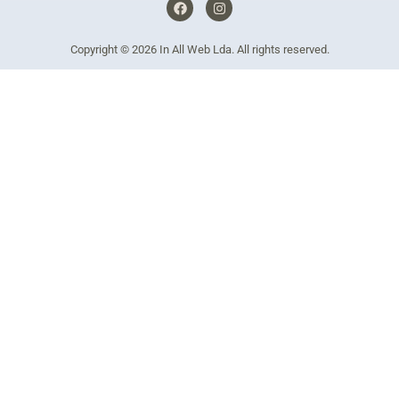
F
I
a
n
c
s
e
t
Copyright © 2026
In All Web Lda
. All rights reserved.
b
a
o
g
o
r
k
a
m