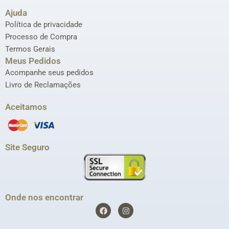
Ajuda
Política de privacidade
Processo de Compra
Termos Gerais
Meus Pedidos
Acompanhe seus pedidos
Livro de Reclamações
Aceitamos
Site Seguro
Onde nos encontrar
F
I
a
n
c
s