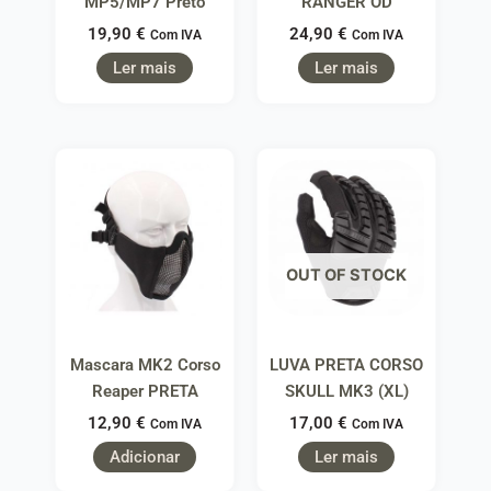
MP5/MP7 Preto
RANGER OD
19,90
€
24,90
€
Com IVA
Com IVA
Ler mais
Ler mais
OUT OF STOCK
Mascara MK2 Corso
LUVA PRETA CORSO
Reaper PRETA
SKULL MK3 (XL)
12,90
€
17,00
€
Com IVA
Com IVA
Adicionar
Ler mais