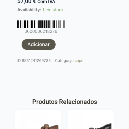
57,00
€
Com IVA
Quantidade
Availability:
1 em stock
de
Magnifier
3x35
0000000218276
THETA
OPTICS
Adicionar
ID
8851241269783
Category
scope
Produtos Relacionados