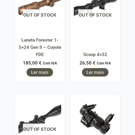
OUT OF STOCK
OUT OF STOCK
Luneta Forester 1-
5×24 Gen II – Coyote
FDE
Scoop 4×32
185,00
€
26,50
€
Com IVA
Com IVA
Ler mais
Ler mais
OUT OF STOCK