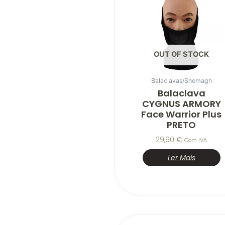
OUT OF STOCK
Balaclavas/Shemagh
Balaclava
CYGNUS ARMORY
Face Warrior Plus
PRETO
29,90
€
Com IVA
Ler Mais