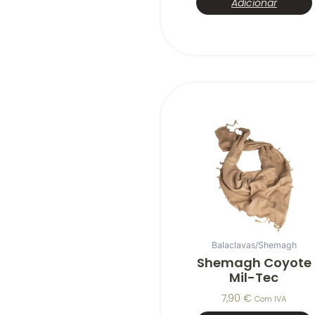
Adicionar
Balaclavas/Shemagh
Shemagh Coyote
Mil-Tec
7,90
€
Com IVA