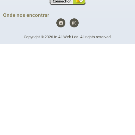
Onde nos encontrar
F
I
a
n
c
s
e
t
Copyright © 2026
In All Web Lda
. All rights reserved.
b
a
o
g
o
r
k
a
m