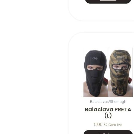
Balaclavas/Shemagh
Balaclava PRETA
(L)
5,00
€
Com IVA