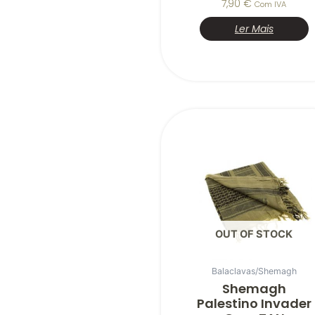
7,90
€
Com IVA
Ler Mais
OUT OF STOCK
Balaclavas/Shemagh
Shemagh
Palestino Invader