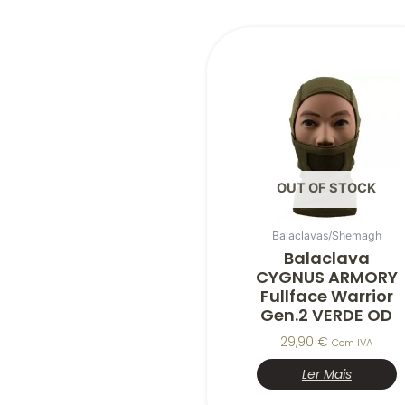
OUT OF STOCK
Balaclavas/Shemagh
Balaclava
CYGNUS ARMORY
Fullface Warrior
Gen.2 VERDE OD
29,90
€
Com IVA
Ler Mais