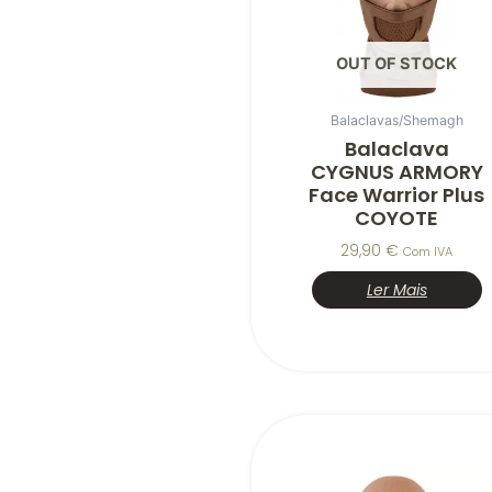
OUT OF STOCK
Balaclavas/Shemagh
Balaclava
CYGNUS ARMORY
Face Warrior Plus
COYOTE
29,90
€
Com IVA
Ler Mais