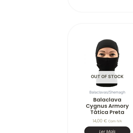
OUT OF STOCK
Balaclavas/Shemagh
Balaclava
Cygnus Armory
Tática Preta
14,00
€
Com IVA
Ler Mais