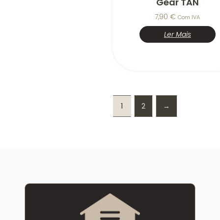
Gear TAN
7,90
€
Com IVA
Ler Mais
1
2
→