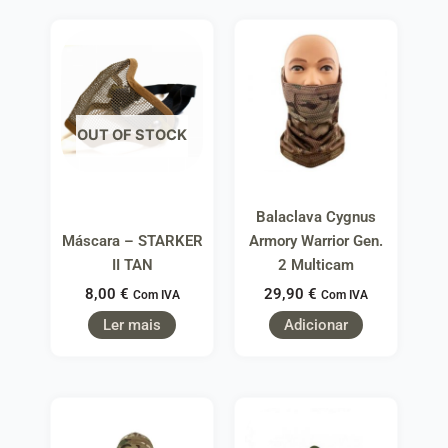
OUT OF STOCK
Balaclava Cygnus
Máscara – STARKER
Armory Warrior Gen.
II TAN
2 Multicam
8,00
€
29,90
€
Com IVA
Com IVA
Ler mais
Adicionar