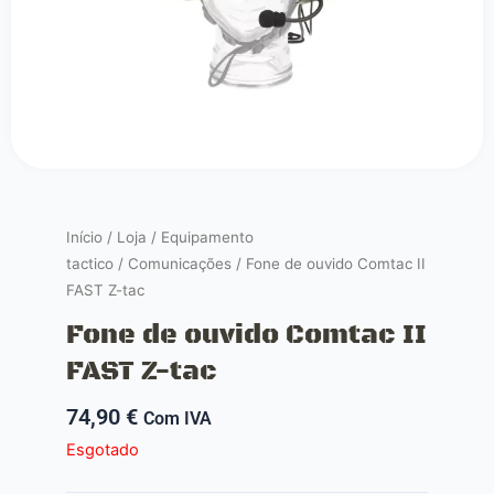
Início
/
Loja
/
Equipamento
tactico
/
Comunicações
/ Fone de ouvido Comtac II
FAST Z-tac
Fone de ouvido Comtac II
FAST Z-tac
74,90
€
Com IVA
Esgotado