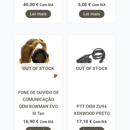
40,00
€
5,00
€
Com IVA
Com IVA
Ler mais
Ler mais
OUT OF STOCK
OUT OF STOCK
FONE DE OUVIDO DE
COMUNICAÇÃO
OEM BOWMAN EVO
PTT OEM ZU94
III Tan
KENWOOD PRETO
16,90
€
17,10
€
Com IVA
Com IVA