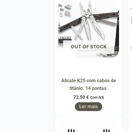
OUT OF STOCK
Alicate K25 com cabos de
titânio. 14 pontas.
72,50
€
Com IVA
Ler mais