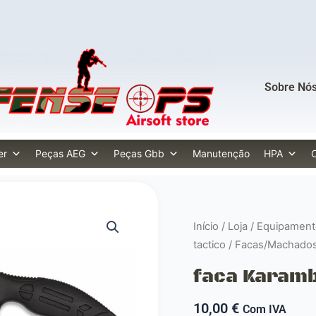
Sobre Nó
er
Peças AEG
Peças Gbb
Manutenção
HPA
Início
/
Loja
/
Equipament
tactico
/
Facas/Machado
faca Karambi
10,00
€
Com IVA