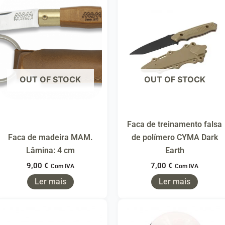
OUT OF STOCK
OUT OF STOCK
Faca de treinamento falsa
Faca de madeira MAM.
de polímero CYMA Dark
Lâmina: 4 cm
Earth
9,00
€
7,00
€
Com IVA
Com IVA
Ler mais
Ler mais