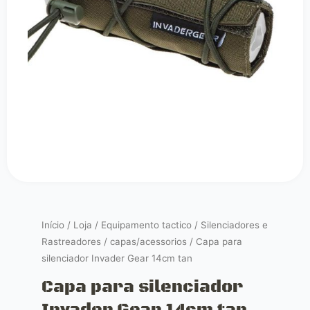
Início
/
Loja
/
Equipamento tactico
/
Silenciadores e
Rastreadores
/
capas/acessorios
/ Capa para
silenciador Invader Gear 14cm tan
Capa para silenciador
Invader Gear 14cm tan