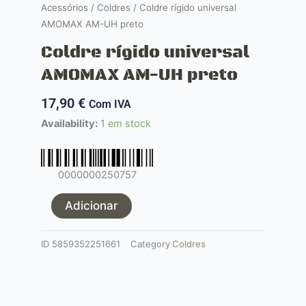
Acessórios
/
Coldres
/ Coldre rígido universal
AMOMAX AM-UH preto
Coldre rígido universal
AMOMAX AM-UH preto
17,90
€
Com IVA
Quantidade
Availability:
1 em stock
de
Coldre
rígido
0000000250757
universal
AMOMAX
Adicionar
AM-
UH
ID
5859352251661
Category
Coldres
preto