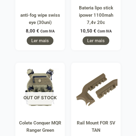
Bateria lipo stick
anti-fog wipe swiss
ipower 1100mah
eye (30uni)
7,4v 20c
8,00
€
10,50
€
Com IVA
Com IVA
Ler mais
Ler mais
OUT OF STOCK
Colete Conquer MQR
Rail Mount FOR SV
Ranger Green
TAN