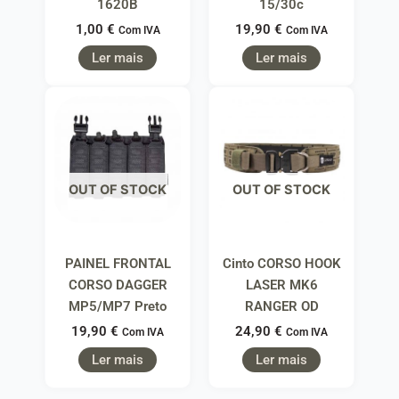
1620B
15/30c
1,00
€
19,90
€
Com IVA
Com IVA
Ler mais
Ler mais
OUT OF STOCK
OUT OF STOCK
PAINEL FRONTAL
Cinto CORSO HOOK
CORSO DAGGER
LASER MK6
MP5/MP7 Preto
RANGER OD
19,90
€
24,90
€
Com IVA
Com IVA
Ler mais
Ler mais