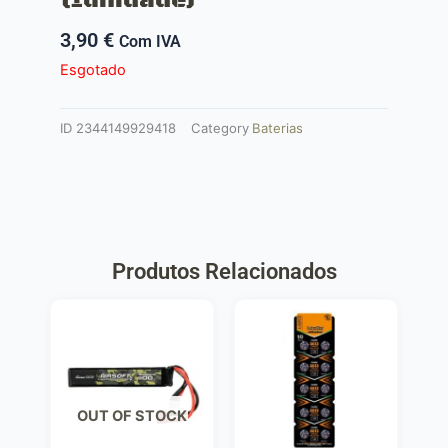
3,90
€
Com IVA
Esgotado
ID
2344149929418
Category
Baterias
Produtos Relacionados
OUT OF STOCK