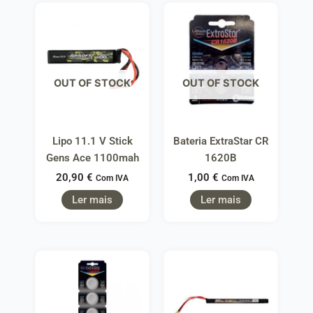
OUT OF STOCK
OUT OF STOCK
Lipo 11.1 V Stick
Bateria ExtraStar CR
Gens Ace 1100mah
1620B
20,90
€
1,00
€
Com IVA
Com IVA
Ler mais
Ler mais