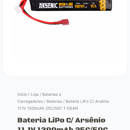
Início
/
Loja
/
Baterias e
Carregadores
/
Baterias
/ Bateria LiPo C/ Arsênio
11.1V 1300mAh 25C/50C T-DEAN
Bateria LiPo C/ Arsênio
11.1V 1300mAh 25C/50C