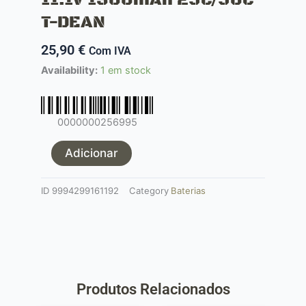
T-DEAN
25,90
€
Com IVA
Quantidade
Availability:
1 em stock
de
Bateria
LiPo
0000000256995
C/
Arsênio
Adicionar
11.1V
1300mAh
ID
9994299161192
Category
Baterias
25C/50C
T-
DEAN
Produtos Relacionados