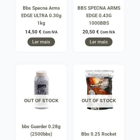
Bbs Specna Arms
BBS SPECNA ARMS
EDGE ULTRA 0.30g
EDGE 0.43G
1kg
1000BBS
14,50
€
20,50
€
Com IVA
Com IVA
Ler mais
Ler mais
OUT OF STOCK
OUT OF STOCK
bbs Guarder 0.28g
(2500bbs)
Bbs 0.25 Rocket