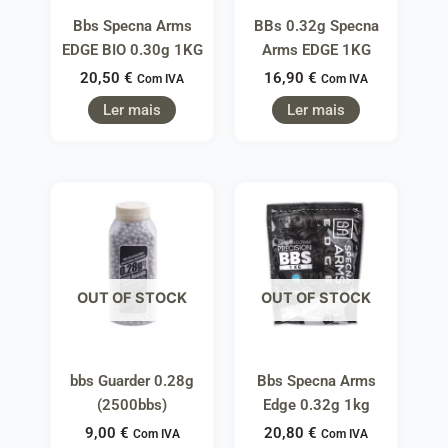
Bbs Specna Arms
BBs 0.32g Specna
EDGE BIO 0.30g 1KG
Arms EDGE 1KG
20,50
€
16,90
€
Com IVA
Com IVA
Ler mais
Ler mais
OUT OF STOCK
OUT OF STOCK
bbs Guarder 0.28g
Bbs Specna Arms
(2500bbs)
Edge 0.32g 1kg
9,00
€
20,80
€
Com IVA
Com IVA