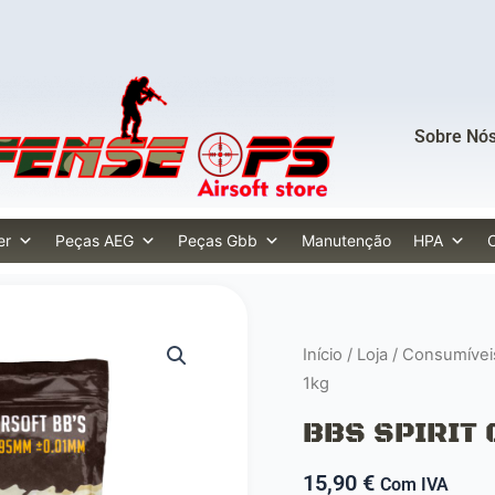
Sobre Nó
er
Peças AEG
Peças Gbb
Manutenção
HPA
Início
/
Loja
/
Consumívei
1kg
BBS SPIRIT 0
15,90
€
Com IVA