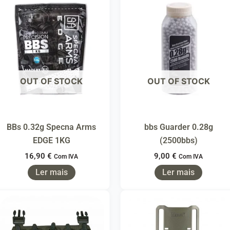
OUT OF STOCK
OUT OF STOCK
BBs 0.32g Specna Arms
bbs Guarder 0.28g
EDGE 1KG
(2500bbs)
16,90
€
9,00
€
Com IVA
Com IVA
Ler mais
Ler mais