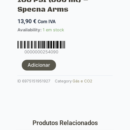
Specna Arms
13,90
€
Com IVA
Quantidade
Availability:
1 em stock
de
SA
VAPOR
0000000254090
Red
Green
Adicionar
Gas
188
ID
6975151951927
Category
Gás e CO2
PSI
(600
ml)
-
Specna
Arms
Produtos Relacionados