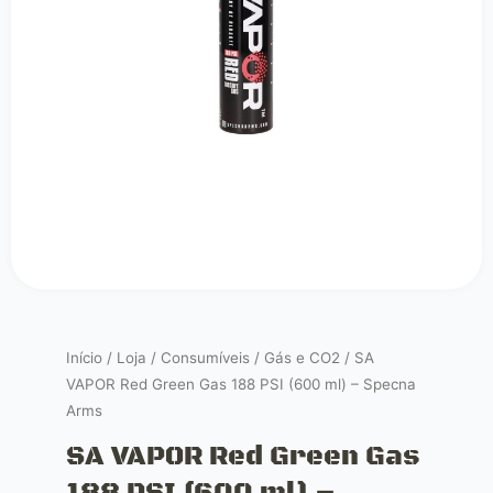
Início
/
Loja
/
Consumíveis
/
Gás e CO2
/ SA
VAPOR Red Green Gas 188 PSI (600 ml) – Specna
Arms
SA VAPOR Red Green Gas
188 PSI (600 ml) –