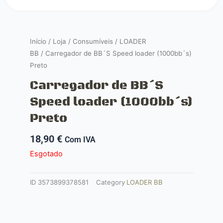
Início
/
Loja
/
Consumíveis
/
LOADER
BB
/ Carregador de BB´S Speed loader (1000bb´s)
Preto
Carregador de BB´S
Speed loader (1000bb´s)
Preto
18,90
€
Com IVA
Esgotado
ID
3573899378581
Category
LOADER BB