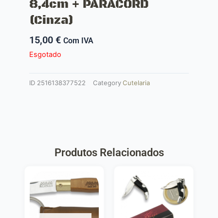
8,4cm + PARACORD
(Cinza)
15,00
€
Com IVA
Esgotado
ID
2516138377522
Category
Cutelaria
Produtos Relacionados