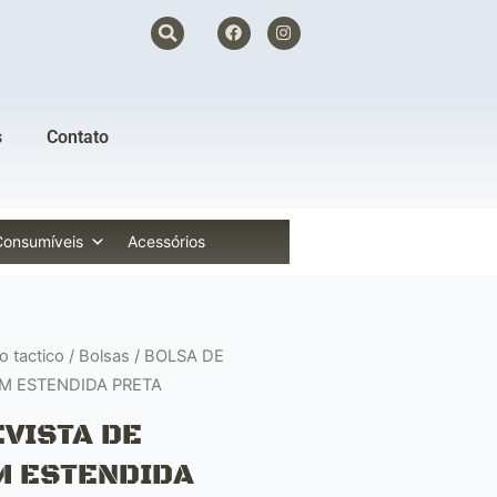
F
I
a
n
c
s
e
t
b
a
o
g
o
r
s
Contato
k
a
m
Consumíveis
Acessórios
 tactico
/
Bolsas
/ BOLSA DE
EM ESTENDIDA PRETA
EVISTA DE
M ESTENDIDA