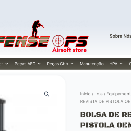
Sobre Nó
er
Peças AEG
Peças Gbb
Manutenção
HPA
Início
/
Loja
/
Equipamento
REVISTA DE PISTOLA O
BOLSA DE R
PISTOLA OE