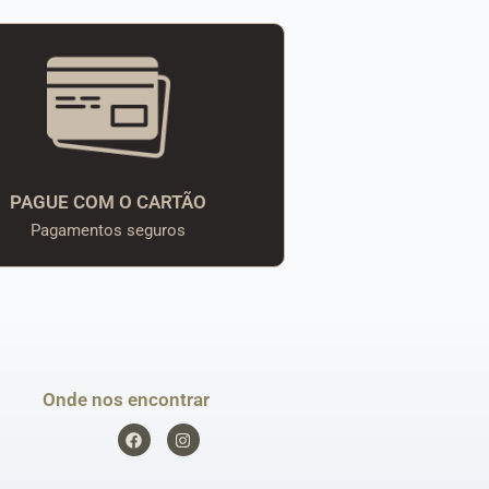
PAGUE COM O CARTÃO
Pagamentos seguros
Onde nos encontrar
F
I
a
n
c
s
e
t