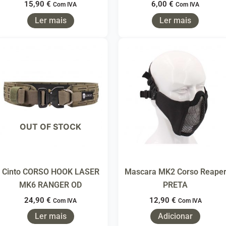
15,90
€
6,00
€
Com IVA
Com IVA
Ler mais
Ler mais
OUT OF STOCK
Cinto CORSO HOOK LASER
Mascara MK2 Corso Reape
MK6 RANGER OD
PRETA
24,90
€
12,90
€
Com IVA
Com IVA
Ler mais
Adicionar