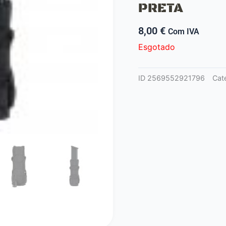
PRETA
8,00
€
Com IVA
Esgotado
ID
2569552921796
Cat