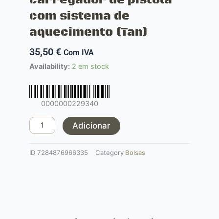
com sistema de
aquecimento (Tan)
35,50
€
Com IVA
Quantidade
Availability:
2 em stock
de
Bolsa
tripla
0000000229340
para
carregador
Adicionar
de
pistola
ID
7284876966335
Category
Bolsas
com
sistema
de
aquecimento
(Tan)