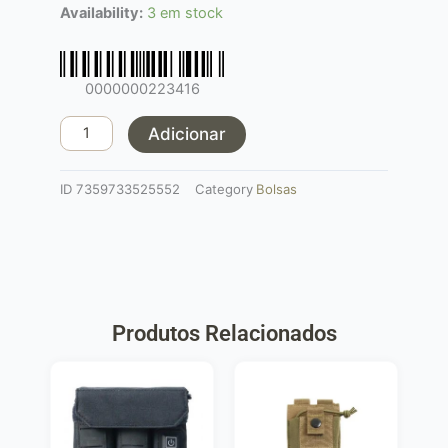
Quantidade
Availability:
3 em stock
de
Hit
Rag
0000000223416
preto
Adicionar
ID
7359733525552
Category
Bolsas
Produtos Relacionados