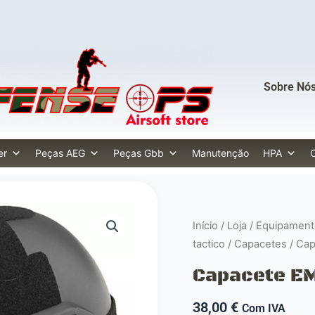
Sobre Nó
er
Peças AEG
Peças Gbb
Manutenção
HPA
Início
/
Loja
/
Equipament
tactico
/
Capacetes
/ Ca
Capacete E
38,00
€
Com IVA