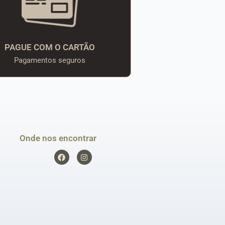
PAGUE COM O CARTÃO
Pagamentos seguros
Onde nos encontrar
F
I
a
n
c
s
e
t
b
a
o
g
o
r
k
a
m