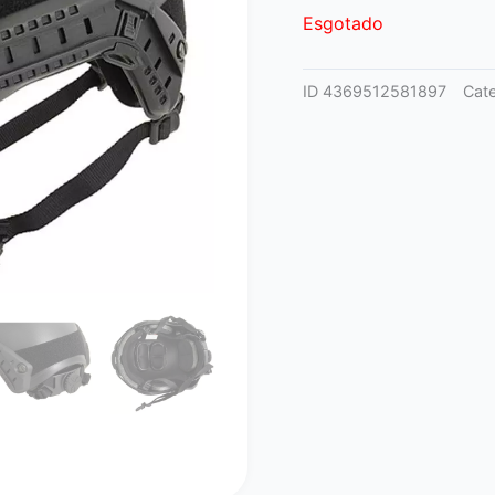
Esgotado
ID
4369512581897
Cat