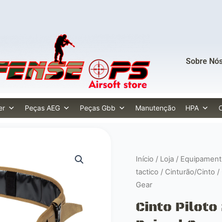
Sobre Nó
er
Peças AEG
Peças Gbb
Manutenção
HPA
Início
/
Loja
/
Equipament
tactico
/
Cinturão/Cinto
/ 
Gear
Cinto Piloto