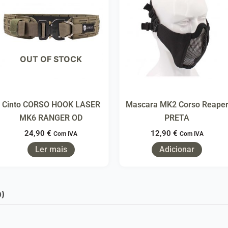
OUT OF STOCK
Cinto CORSO HOOK LASER
Mascara MK2 Corso Reape
MK6 RANGER OD
PRETA
24,90
€
12,90
€
Com IVA
Com IVA
Ler mais
Adicionar
0)