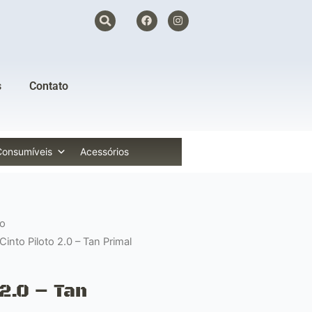
F
I
a
n
c
s
e
t
b
a
o
g
o
r
s
Contato
k
a
m
Consumíveis
Acessórios
o
Cinto Piloto 2.0 – Tan Primal
 2.0 – Tan