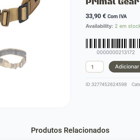
Primal Gear
33,90
€
Com IVA
Quantidade
Availability:
2 em stoc
de
Cinto
Piloto
0000000213172
2.0
-
Adicionar
Tan
Primal
ID
3277452624598
Cat
Gear
Produtos Relacionados