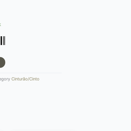
k
egory
Cinturão/Cinto