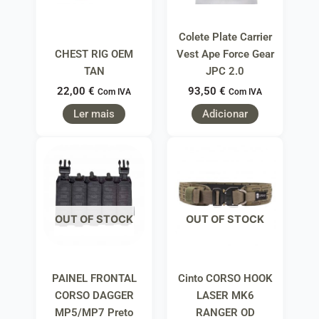
Colete Plate Carrier
CHEST RIG OEM
Vest Ape Force Gear
TAN
JPC 2.0
22,00
€
93,50
€
Com IVA
Com IVA
Ler mais
Adicionar
OUT OF STOCK
OUT OF STOCK
PAINEL FRONTAL
Cinto CORSO HOOK
CORSO DAGGER
LASER MK6
MP5/MP7 Preto
RANGER OD