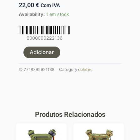
22,00
€
Com IVA
Quantidade
Availability:
1 em stock
de
CHEST
RIG
0000000222136
OEM
MULTICAM
Adicionar
ID
7718795921138
Category
coletes
Produtos Relacionados