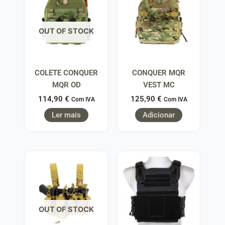
OUT OF STOCK
COLETE CONQUER
CONQUER MQR
MQR OD
VEST MC
114,90
€
125,90
€
Com IVA
Com IVA
Ler mais
Adicionar
OUT OF STOCK