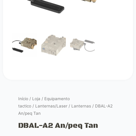
Início
/
Loja
/
Equipamento
tactico
/
Lanternas/Laser
/
Lanternas
/ DBAL-A2
An/peq Tan
DBAL-A2 An/peq Tan