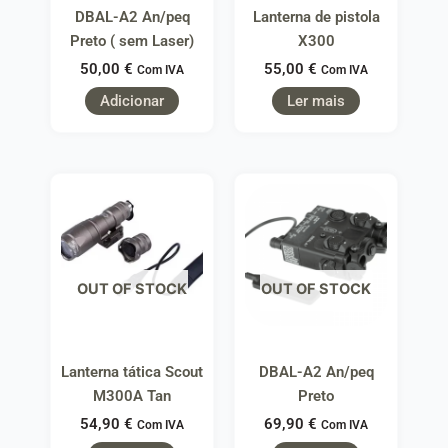
DBAL-A2 An/peq
Lanterna de pistola
Preto ( sem Laser)
X300
50,00
€
55,00
€
Com IVA
Com IVA
Adicionar
Ler mais
OUT OF STOCK
OUT OF STOCK
Lanterna tática Scout
DBAL-A2 An/peq
M300A Tan
Preto
54,90
€
69,90
€
Com IVA
Com IVA