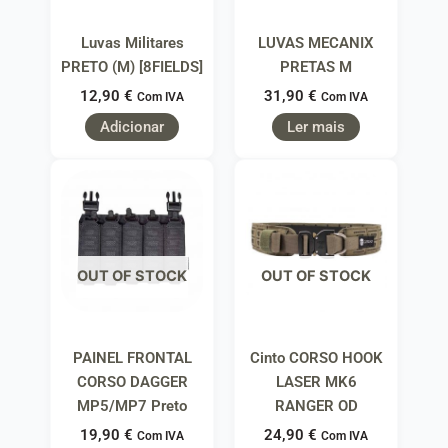
Luvas Militares
LUVAS MECANIX
PRETO (M) [8FIELDS]
PRETAS M
12,90
€
31,90
€
Com IVA
Com IVA
Adicionar
Ler mais
OUT OF STOCK
OUT OF STOCK
PAINEL FRONTAL
Cinto CORSO HOOK
CORSO DAGGER
LASER MK6
MP5/MP7 Preto
RANGER OD
19,90
€
24,90
€
Com IVA
Com IVA