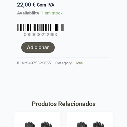
22,00
€
Com IVA
Quantidade
Availability:
1 em stock
de
Luvas
táticas
0000000222693
Multicam
[EM]
Adicionar
XL
ID
4294975829655
Category
Luvas
Produtos Relacionados