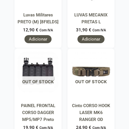
Luvas Militares
LUVAS MECANIX
PRETO (M) [8FIELDS]
PRETAS L
12,90
€
31,90
€
Com IVA
Com IVA
Adicionar
Adicionar
OUT OF STOCK
OUT OF STOCK
PAINEL FRONTAL
Cinto CORSO HOOK
CORSO DAGGER
LASER MK6
MP5/MP7 Preto
RANGER OD
19,90
€
24,90
€
Com IVA
Com IVA