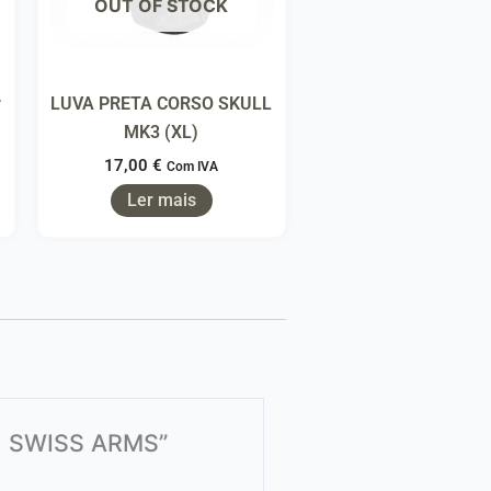
OUT OF STOCK
r
LUVA PRETA CORSO SKULL
MK3 (XL)
17,00
€
Com IVA
Ler mais
s ) SWISS ARMS”