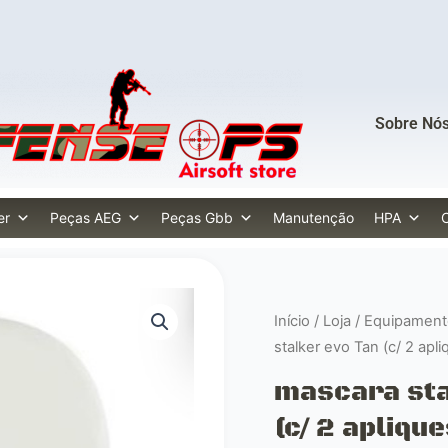
Sobre Nó
er
Peças AEG
Peças Gbb
Manutenção
HPA
Início
/
Loja
/
Equipamento
stalker evo Tan (c/ 2 ap
mascara sta
(c/ 2 apliqu