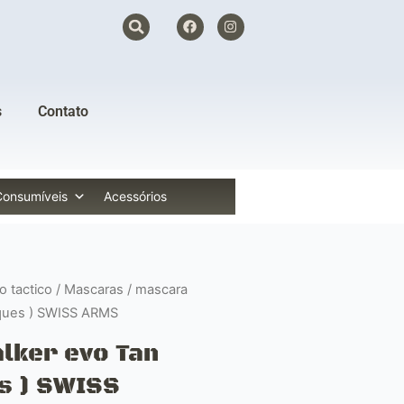
F
I
a
n
c
s
e
t
b
a
o
g
o
r
s
Contato
k
a
m
Consumíveis
Acessórios
 tactico
/
Mascaras
/ mascara
liques ) SWISS ARMS
lker evo Tan
es ) SWISS