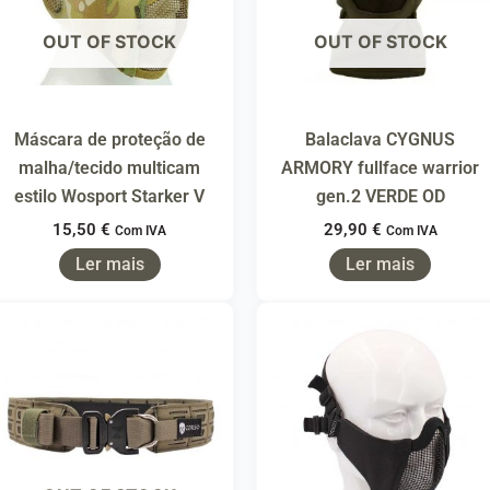
OUT OF STOCK
OUT OF STOCK
Máscara de proteção de
Balaclava CYGNUS
malha/tecido multicam
ARMORY fullface warrior
estilo Wosport Starker V
gen.2 VERDE OD
15,50
€
29,90
€
Com IVA
Com IVA
Ler mais
Ler mais