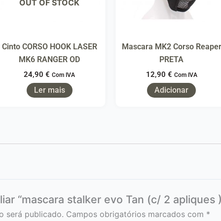
OUT OF STOCK
Cinto CORSO HOOK LASER
Mascara MK2 Corso Reape
MK6 RANGER OD
PRETA
24,90
€
12,90
€
Com IVA
Com IVA
Ler mais
Adicionar
aliar “mascara stalker evo Tan (c/ 2 aplique
o será publicado.
Campos obrigatórios marcados com
*