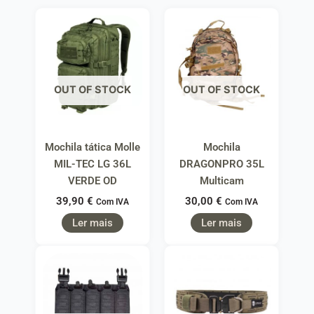
OUT OF STOCK
OUT OF STOCK
Mochila tática Molle
Mochila
MIL-TEC LG 36L
DRAGONPRO 35L
VERDE OD
Multicam
39,90
€
30,00
€
Com IVA
Com IVA
Ler mais
Ler mais