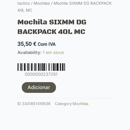
tactico
/
Mochilas
/ Mochila SIXMM DG BACKPACK
40L MC
Mochila SIXMM DG
BACKPACK 40L MC
35,50
€
Com IVA
Quantidade
Availability:
1 em stock
de
Mochila
SIXMM
0000000237291
DG
BACKPACK
Adicionar
40L
MC
ID
3341851416636
Category
Mochilas