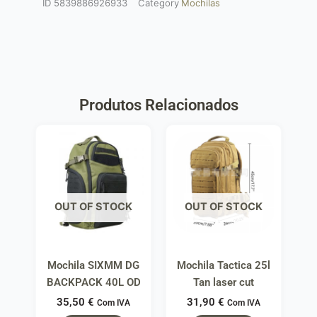
ID
5839886926933
Category
Mochilas
Produtos Relacionados
OUT OF STOCK
OUT OF STOCK
Mochila SIXMM DG
Mochila Tactica 25l
BACKPACK 40L OD
Tan laser cut
35,50
€
31,90
€
Com IVA
Com IVA