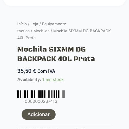
Início
/
Loja
/
Equipamento
tactico
/
Mochilas
/ Mochila SIXMM DG BACKPACK
40L Preta
Mochila SIXMM DG
BACKPACK 40L Preta
35,50
€
Com IVA
Quantidade
Availability:
1 em stock
de
Mochila
SIXMM
0000000237413
DG
BACKPACK
Adicionar
40L
Preta