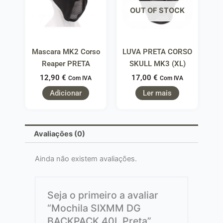
OUT OF STOCK
Mascara MK2 Corso
LUVA PRETA CORSO
Reaper PRETA
SKULL MK3 (XL)
12,90
€
17,00
€
Com IVA
Com IVA
Adicionar
Ler mais
Avaliações (0)
Ainda não existem avaliações.
Seja o primeiro a avaliar
“Mochila SIXMM DG
BACKPACK 40L Preta”